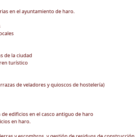
rias en el ayuntamiento de haro.
s
ocales
s de la ciudad
ren turístico
errazas de veladores y quioscos de hostelería)
 de edificios en el casco antiguo de haro
icios en haro.
ierras y escombros, y gestión de residuos de construcción