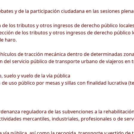
ates y de la participación ciudadana en las sesiones plena
de los tributos y otros ingresos de derecho público locale
cción de los tributos y otros ingresos de derecho público l
e haro.
ehículos de tracción mecánica dentro de determinadas zona
n del servicio público de transporte urbano de viajeros en t
 suelo y vuelo de la vía pública
de uso público por mesas y sillas con finalidad lucrativa (t
rdenanza reguladora de las subvenciones a la rehabilitación
ividades mercantiles, industriales, profesionales o de serv
ía pública, así como la recogida, transporte y vertido de t