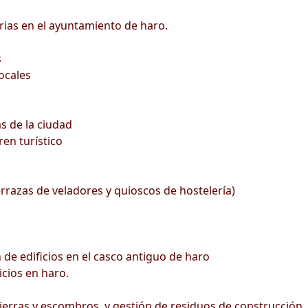
rias en el ayuntamiento de haro.
s
ocales
s de la ciudad
ren turístico
errazas de veladores y quioscos de hostelería)
 de edificios en el casco antiguo de haro
icios en haro.
ierras y escombros, y gestión de residuos de construcción