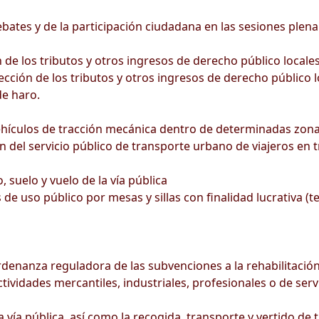
ates y de la participación ciudadana en las sesiones plena
de los tributos y otros ingresos de derecho público locale
cción de los tributos y otros ingresos de derecho público l
e haro.
ehículos de tracción mecánica dentro de determinadas zona
n del servicio público de transporte urbano de viajeros en t
 suelo y vuelo de la vía pública
de uso público por mesas y sillas con finalidad lucrativa (t
rdenanza reguladora de las subvenciones a la rehabilitación
ividades mercantiles, industriales, profesionales o de serv
ía pública, así como la recogida, transporte y vertido de t