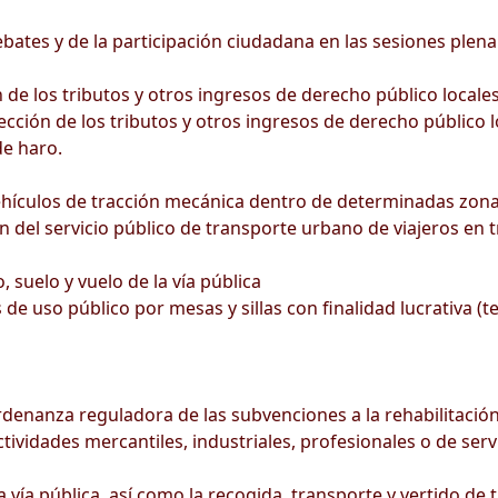
ates y de la participación ciudadana en las sesiones plena
de los tributos y otros ingresos de derecho público locale
cción de los tributos y otros ingresos de derecho público l
e haro.
ehículos de tracción mecánica dentro de determinadas zona
n del servicio público de transporte urbano de viajeros en t
 suelo y vuelo de la vía pública
de uso público por mesas y sillas con finalidad lucrativa (t
rdenanza reguladora de las subvenciones a la rehabilitación
ividades mercantiles, industriales, profesionales o de serv
ía pública, así como la recogida, transporte y vertido de t