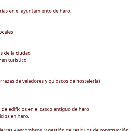
rias en el ayuntamiento de haro.
s
ocales
s de la ciudad
ren turístico
errazas de veladores y quioscos de hostelería)
 de edificios en el casco antiguo de haro
icios en haro.
ierras y escombros, y gestión de residuos de construcción