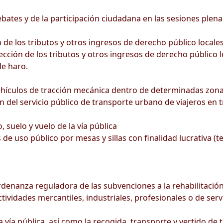
ates y de la participación ciudadana en las sesiones plena
de los tributos y otros ingresos de derecho público locale
cción de los tributos y otros ingresos de derecho público l
e haro.
ehículos de tracción mecánica dentro de determinadas zona
n del servicio público de transporte urbano de viajeros en t
 suelo y vuelo de la vía pública
de uso público por mesas y sillas con finalidad lucrativa (t
rdenanza reguladora de las subvenciones a la rehabilitación
ividades mercantiles, industriales, profesionales o de serv
ía pública, así como la recogida, transporte y vertido de t