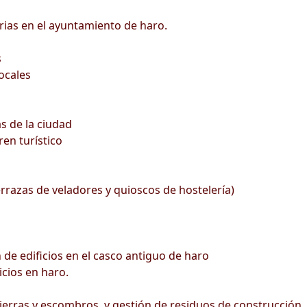
rias en el ayuntamiento de haro.
s
ocales
s de la ciudad
ren turístico
errazas de veladores y quioscos de hostelería)
 de edificios en el casco antiguo de haro
icios en haro.
ierras y escombros, y gestión de residuos de construcción