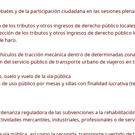
ates y de la participación ciudadana en las sesiones plena
de los tributos y otros ingresos de derecho público locale
cción de los tributos y otros ingresos de derecho público l
e haro.
ehículos de tracción mecánica dentro de determinadas zona
n del servicio público de transporte urbano de viajeros en t
 suelo y vuelo de la vía pública
de uso público por mesas y sillas con finalidad lucrativa (t
rdenanza reguladora de las subvenciones a la rehabilitación
ividades mercantiles, industriales, profesionales o de serv
ía pública, así como la recogida, transporte y vertido de t