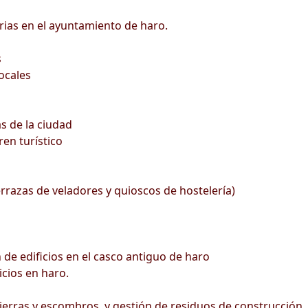
rias en el ayuntamiento de haro.
s
ocales
s de la ciudad
ren turístico
errazas de veladores y quioscos de hostelería)
 de edificios en el casco antiguo de haro
icios en haro.
ierras y escombros, y gestión de residuos de construcción