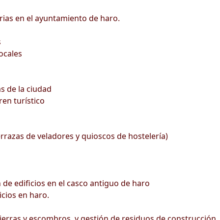
rias en el ayuntamiento de haro.
s
ocales
s de la ciudad
ren turístico
errazas de veladores y quioscos de hostelería)
 de edificios en el casco antiguo de haro
icios en haro.
ierras y escombros, y gestión de residuos de construcción