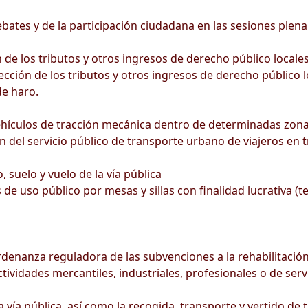
ates y de la participación ciudadana en las sesiones plena
de los tributos y otros ingresos de derecho público locale
cción de los tributos y otros ingresos de derecho público l
e haro.
ehículos de tracción mecánica dentro de determinadas zona
n del servicio público de transporte urbano de viajeros en t
 suelo y vuelo de la vía pública
de uso público por mesas y sillas con finalidad lucrativa (t
rdenanza reguladora de las subvenciones a la rehabilitación
ividades mercantiles, industriales, profesionales o de serv
ía pública, así como la recogida, transporte y vertido de t