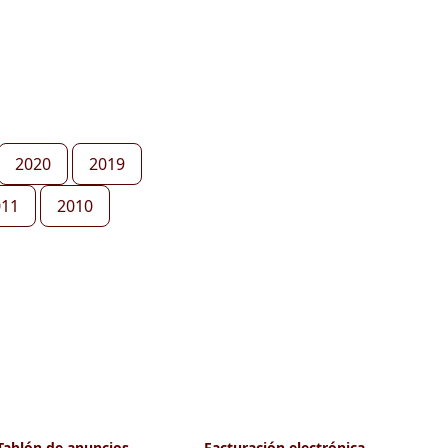
2020
2019
011
2010
Tablón de anuncios
Facturación electrónica