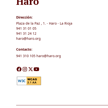
Haro
Dirección:
Plaza de la Paz , 1. - Haro - La Rioja
941 31 01 05
941 31 24 12
haro@haro.org
Contacto:
941 310 105
haro@haro.org