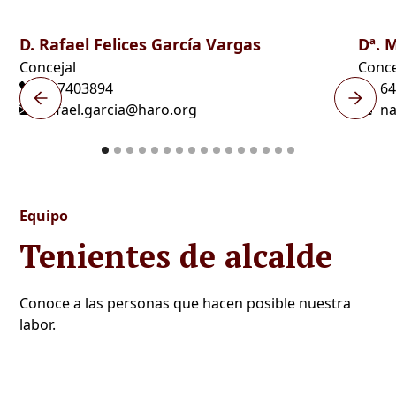
D. Rafael Felices García Vargas
Dª. 
Concejal
Conce
647403894
6
rafael.garcia@haro.org
na
Equipo
Tenientes de alcalde
Conoce a las personas que hacen posible nuestra
labor.