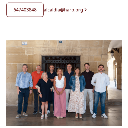
647403848
alcaldia@haro.org