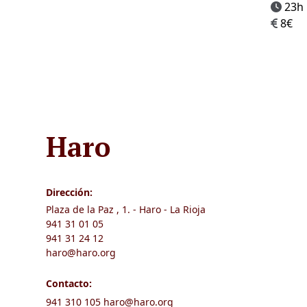
23h
8€
Haro
Dirección:
Plaza de la Paz , 1. - Haro - La Rioja
941 31 01 05
941 31 24 12
haro@haro.org
Contacto:
941 310 105
haro@haro.org