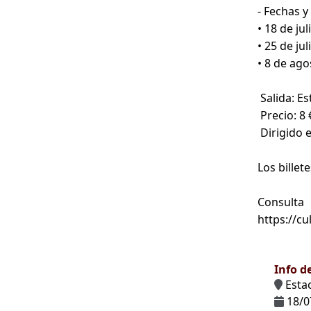
- Fechas y
• 18 de ju
• 25 de ju
• 8 de ago
Salida: E
Precio: 8 €
Dirigido 
Los billet
Consulta
https://c
Info d
Esta
18/0