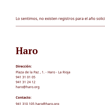
Lo sentimos, no existen registros para el año solic
Haro
Dirección:
Plaza de la Paz , 1. - Haro - La Rioja
941 31 01 05
941 31 24 12
haro@haro.org
Contacto:
941 310 105
haro@haro.org